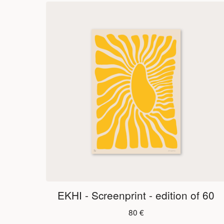
EKHI - Screenprint - edition of 60
80
€